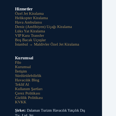
Hizmetler
Özel Jet Kiralama
Helikopter Kiralama
Hava Ambulansı
Deniz (Amfibiyen) Uçağı Kiralama
Lüks Yat Kiralama
VIP Kara Transfer
Boş Bacak Uçuşlar
İstanbul → Maldivler Özel Jet Kiralama
Kurumsal
Filo
Kurumsal
İletişim
Sürdürülebilirlik
Havacılık Blog
Teklif Al
Kullanım Şartları
Çerez Politikası
Gizlilik Politikası
KVKK
Şirket:
Dalaman Turizm Havacılık Yatçılık Dış
Tic. Ltd. Şti.