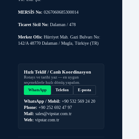
MERSİS No:
0267060685300014
Ticaret Sicil No:
Dalaman / 478
Merkez Ofis:
Hürriyet Mah. Gazi Bulvarı No:
142/A 48770 Dalaman / Mugla, Türkiye (TR)
Hızlı Teklif / Canlı Koordinasyon
Rotayı ve tarihi yaz — en uygun
seçeneklerle hızlı dönüş yapalım.
WhatsApp
Telefon
E-posta
WhatsApp / Mobil:
+90 532 569 24 20
Phone:
+90 252 692 47 97
Mail:
sales@vipstar.com.tr
Web:
vipstar.com.tr