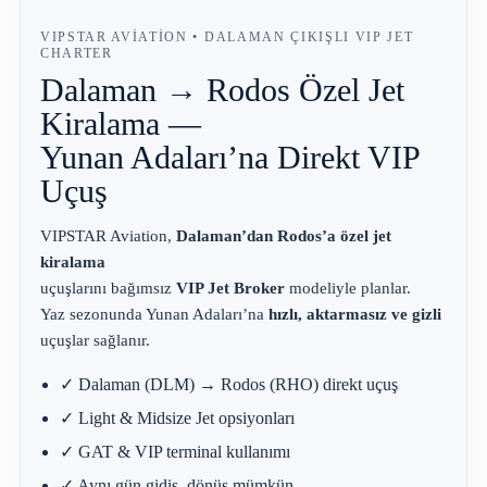
VIPSTAR AVIATION • DALAMAN ÇIKIŞLI VIP JET
CHARTER
Dalaman → Rodos Özel Jet
Kiralama —
Yunan Adaları’na Direkt VIP
Uçuş
VIPSTAR Aviation,
Dalaman’dan Rodos’a özel jet
kiralama
uçuşlarını bağımsız
VIP Jet Broker
modeliyle planlar.
Yaz sezonunda Yunan Adaları’na
hızlı, aktarmasız ve gizli
uçuşlar sağlanır.
✓ Dalaman (DLM) → Rodos (RHO) direkt uçuş
✓ Light & Midsize Jet opsiyonları
✓ GAT & VIP terminal kullanımı
✓ Aynı gün gidiş–dönüş mümkün