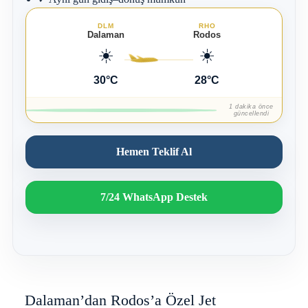
DLM
RHO
Dalaman
Rodos
☀️
☀️
30°C
28°C
1 dakika önce
güncellendi
Hemen Teklif Al
7/24 WhatsApp Destek
Dalaman’dan Rodos’a Özel Jet