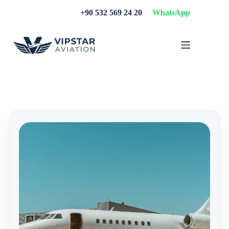
Skip
+90 532 569 24 20
WhatsApp
to
content