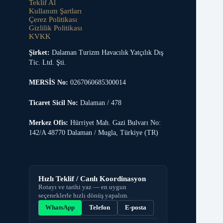
Teklif Al
Kullanım Şartları
Çerez Politikası
Gizlilik Politikası
KVKK
Şirket:
Dalaman Turizm Havacılık Yatçılık Dış
Tic. Ltd. Şti.
MERSİS No:
0267060685300014
Ticaret Sicil No:
Dalaman / 478
Merkez Ofis:
Hürriyet Mah. Gazi Bulvarı No:
142/A 48770 Dalaman / Mugla, Türkiye (TR)
Hızlı Teklif / Canlı Koordinasyon
Rotayı ve tarihi yaz — en uygun
seçeneklerle hızlı dönüş yapalım.
WhatsApp
Telefon
E-posta