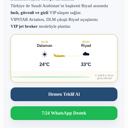
Türkiye ile Suudi Arabistan’ın başkenti Riyad arasında
hızlı, güvenli ve gizli
VIP ulaşım sağlar.
VIPSTAR Aviation, DLM çıkışlı Riyad uçuşlarını
VIP jet broker
modeliyle planlar.
DLM
RUH
Dalaman
Riyad
☀️
☁️
24°C
33°C
1 dakika önce
güncellendi
Hemen Teklif Al
7/24 WhatsApp Destek