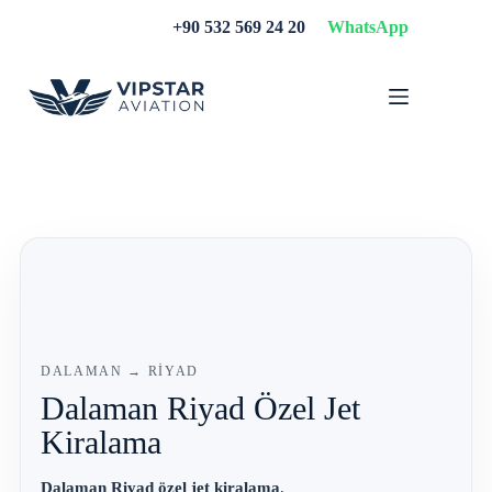
Skip
+90 532 569 24 20
WhatsApp
to
content
DALAMAN → RİYAD
Dalaman Riyad Özel Jet
Kiralama
Dalaman Riyad özel jet kiralama
,