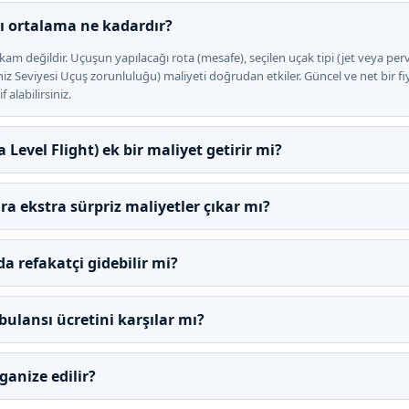
ı ortalama ne kadardır?
kam değildir. Uçuşun yapılacağı rota (mesafe), seçilen uçak tipi (jet veya perv
z Seviyesi Uçuş zorunluluğu) maliyeti doğrudan etkiler. Güncel ve net bir fi
 alabilirsiniz.
 Level Flight) ek bir maliyet getirir mi?
nra ekstra sürpriz maliyetler çıkar mı?
 refakatçi gidebilir mi?
ulansı ücretini karşılar mı?
anize edilir?