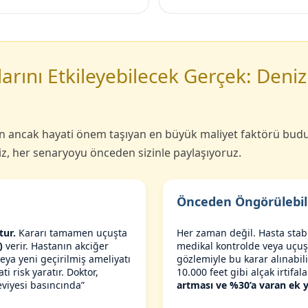
arını Etkileyebilecek Gerçek: Deniz
ncak hayati önem taşıyan en büyük maliyet faktörü budur
biz, her senaryoyu önceden sizinle paylaşıyoruz.
Önceden Öngörülebil
tur.
Kararı tamamen uçuşta
Her zaman değil. Hasta stabi
)
verir. Hastanın akciğer
medikal kontrolde veya uçuş
ya yeni geçirilmiş ameliyatı
gözlemiyle bu karar alınabil
ti risk yaratır. Doktor,
10.000 feet gibi alçak irtifa
eviyesi basıncında”
artması ve %30’a varan ek ya