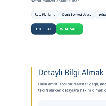
şeffaf maliyet analizi sunar.
Rota Planlama
Deniz Seviyesi Uçuşu
Yoğu
TEKLİF AL
WHATSAPP
Detaylı Bilgi Alma
Hava ambulansı bir transfer değil,
yo
teklifi alırken detaylara hakim olmak 