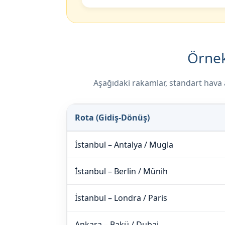
Örnek
Aşağıdaki rakamlar, standart hava am
Rota (Gidiş-Dönüş)
İstanbul – Antalya / Mugla
İstanbul – Berlin / Münih
İstanbul – Londra / Paris
Ankara – Bakü / Dubai