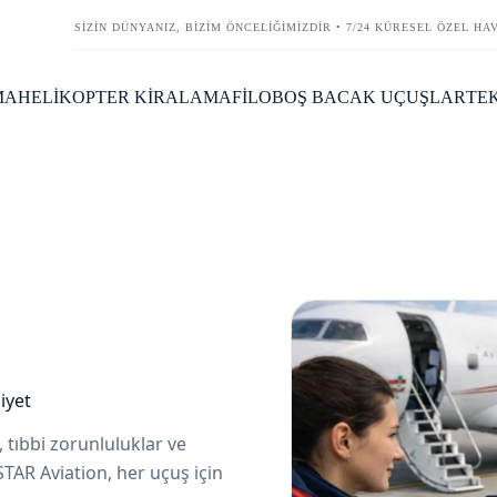
SİZİN DÜNYANIZ, BİZİM ÖNCELİĞİMİZDİR • 7/24 KÜRESEL ÖZEL HA
MA
HELİKOPTER KİRALAMA
FİLO
BOŞ BACAK UÇUŞLAR
TEK
iyet
 tıbbi zorunluluklar ve
STAR Aviation, her uçuş için