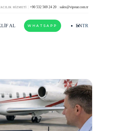
+90 532 569 24 20
sales@vipstar.com.tr
VACILIK HİZMETİ
LİF AL
EN
TR
WHATSAPP