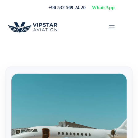
Skip
+90 532 569 24 20
WhatsApp
to
content