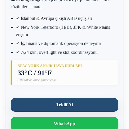
çözümleri sunar.
✓ İstanbul & Avrupa çıkışlı ABD uçuşları
✓ New York Teterboro (TEB), JFK & White Plains
erişimi
✓ İş, finans ve diplomatik operasyon deneyimi
✓ 7/24 izin, overflight ve slot koordinasyonu
NEW YORK ANLIK HAVA DURUMU
33°C / 91°F
248 dakika önce güncellendi
Teklif Al
WhatsApp