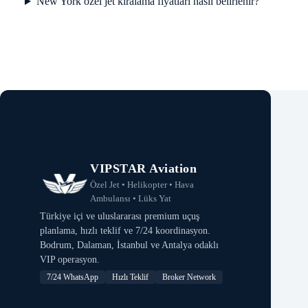
New York özel jet kiralama fiyatları nasıl belirlenir?
VIPSTAR Aviation
Özel Jet • Helikopter • Hava
Ambulansı • Lüks Yat
Türkiye içi ve uluslararası premium uçuş
planlama, hızlı teklif ve 7/24 koordinasyon.
Bodrum, Dalaman, İstanbul ve Antalya odaklı
VIP operasyon.
7/24 WhatsApp
Hızlı Teklif
Broker Network