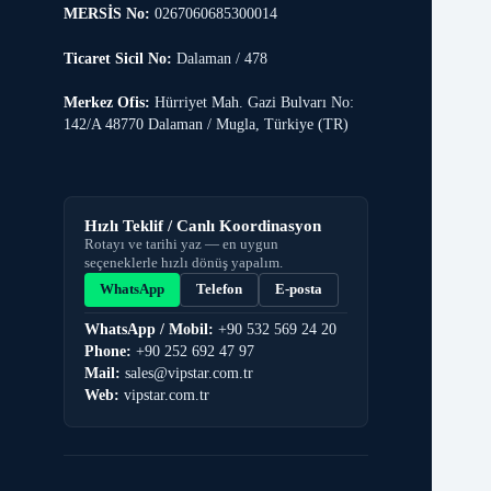
MERSİS No:
0267060685300014
Ticaret Sicil No:
Dalaman / 478
Merkez Ofis:
Hürriyet Mah. Gazi Bulvarı No:
142/A 48770 Dalaman / Mugla, Türkiye (TR)
Hızlı Teklif / Canlı Koordinasyon
Rotayı ve tarihi yaz — en uygun
seçeneklerle hızlı dönüş yapalım.
WhatsApp
Telefon
E-posta
WhatsApp / Mobil:
+90 532 569 24 20
Phone:
+90 252 692 47 97
Mail:
sales@vipstar.com.tr
Web:
vipstar.com.tr