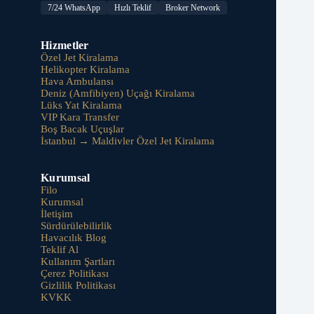
7/24 WhatsApp
Hızlı Teklif
Broker Network
Hizmetler
Özel Jet Kiralama
Helikopter Kiralama
Hava Ambulansı
Deniz (Amfibiyen) Uçağı Kiralama
Lüks Yat Kiralama
VIP Kara Transfer
Boş Bacak Uçuşlar
İstanbul → Maldivler Özel Jet Kiralama
Kurumsal
Filo
Kurumsal
İletişim
Sürdürülebilirlik
Havacılık Blog
Teklif Al
Kullanım Şartları
Çerez Politikası
Gizlilik Politikası
KVKK