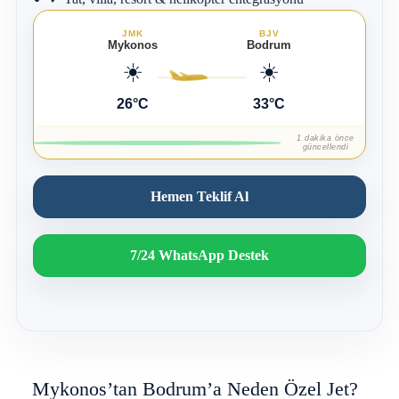
JMK
BJV
Mykonos
Bodrum
☀️
☀️
26°C
33°C
1 dakika önce
güncellendi
Hemen Teklif Al
7/24 WhatsApp Destek
Mykonos’tan Bodrum’a Neden Özel Jet?