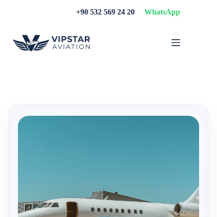
Skip
+90 532 569 24 20
WhatsApp
to
content