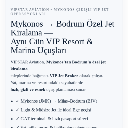
VIPSTAR AVIATION • MYKONOS ÇIKIŞLI VIP JET
OPERASYONLARI
Mykonos → Bodrum Özel Jet
Kiralama —
Aynı Gün VIP Resort &
Marina Uçuşları
VIPSTAR Aviation,
Mykonos’tan Bodrum’a özel jet
kiralama
taleplerinde bağımsız
VIP Jet Broker
olarak çalışır.
Yat, marina ve resort odaklı seyahatlerde
hızlı, gizli ve esnek
uçuş planlaması sunar.
✓ Mykonos (JMK) → Milas–Bodrum (BJV)
✓ Light & Midsize Jet ile ideal Ege geçişi
✓ GAT terminali & hızlı pasaport süreci
✓ Yat, villa, resort & helikopter entegrasyonu