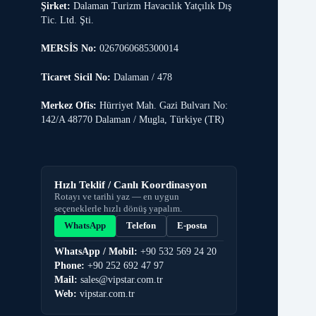
Şirket:
Dalaman Turizm Havacılık Yatçılık Dış
Tic. Ltd. Şti.
MERSİS No:
0267060685300014
Ticaret Sicil No:
Dalaman / 478
Merkez Ofis:
Hürriyet Mah. Gazi Bulvarı No:
142/A 48770 Dalaman / Mugla, Türkiye (TR)
Hızlı Teklif / Canlı Koordinasyon
Rotayı ve tarihi yaz — en uygun
seçeneklerle hızlı dönüş yapalım.
WhatsApp
Telefon
E-posta
WhatsApp / Mobil:
+90 532 569 24 20
Phone:
+90 252 692 47 97
Mail:
sales@vipstar.com.tr
Web:
vipstar.com.tr