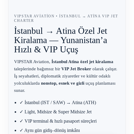
VIPSTAR AVIATION • İSTANBUL → ATINA VIP JET
CHARTER
İstanbul → Atina Özel Jet
Kiralama —
Yunanistan’a
Hızlı & VIP Uçuş
VIPSTAR Aviation,
İstanbul Atina özel jet kiralama
taleplerinde bağımsız bir
VIP Jet Broker
olarak çalışır.
İş seyahatleri, diplomatik ziyaretler ve kültür odaklı
yolculuklarda
nonstop, esnek ve gizli
uçuş planlaması
sunar.
✓ İstanbul (IST / SAW) → Atina (ATH)
✓ Light, Midsize & Super Midsize Jet
✓ VIP terminal & hızlı pasaport süreçleri
✓ Aynı gün gidiş–dönüş imkânı