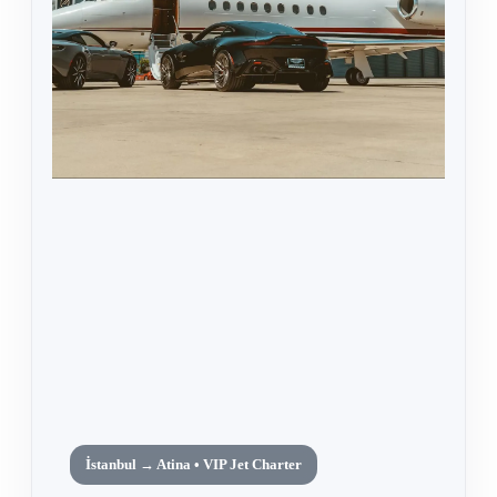
İstanbul → Atina • VIP Jet Charter