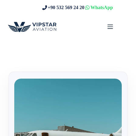
Skip
+90 532 569 24 20
WhatsApp
to
content