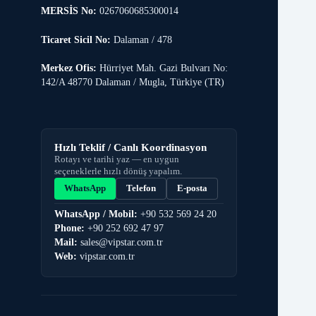
MERSİS No:
0267060685300014
Ticaret Sicil No:
Dalaman / 478
Merkez Ofis:
Hürriyet Mah. Gazi Bulvarı No:
142/A 48770 Dalaman / Mugla, Türkiye (TR)
Hızlı Teklif / Canlı Koordinasyon
Rotayı ve tarihi yaz — en uygun
seçeneklerle hızlı dönüş yapalım.
WhatsApp
Telefon
E-posta
WhatsApp / Mobil:
+90 532 569 24 20
Phone:
+90 252 692 47 97
Mail:
sales@vipstar.com.tr
Web:
vipstar.com.tr