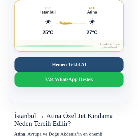
IST
ATH
İstanbul
Atina
☀️
☀️
25°C
27°C
1 dakika önce
güncellendi
Hemen Teklif Al
7/24 WhatsApp Destek
İstanbul → Atina Özel Jet Kiralama
Neden Tercih Edilir?
Atina
, Avrupa ve Doğu Akdeniz’in en önemli