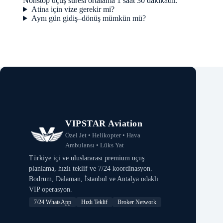
Nonstop uçuş süresi ortalama 1 saat 30 dakikadır.
Atina için vize gerekir mi?
Aynı gün gidiş–dönüş mümkün mü?
VIPSTAR Aviation
Özel Jet • Helikopter • Hava
Ambulansı • Lüks Yat
Türkiye içi ve uluslararası premium uçuş
planlama, hızlı teklif ve 7/24 koordinasyon.
Bodrum, Dalaman, İstanbul ve Antalya odaklı
VIP operasyon.
7/24 WhatsApp
Hızlı Teklif
Broker Network