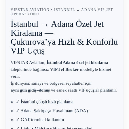
VIPSTAR AVIATION • İSTANBUL → ADANA VIP JET
OPERASYONU
İstanbul → Adana Özel Jet
Kiralama —
Çukurova’ya Hızlı & Konforlu
VIP Uçuş
VIPSTAR Aviation,
İstanbul Adana özel jet kiralama
taleplerinde bağımsız
VIP Jet Broker
modeliyle hizmet
verir.
İş dünyası, sanayi ve bölgesel seyahatler için
aynı gün gidiş–dönüş
ve esnek saatli VIP uçuşlar planlanır.
✓ İstanbul çıkışlı hızlı planlama
✓ Adana Şakirpaşa Havalimanı (ADA)
✓ GAT terminal kullanımı
✓ Light • Midsize • Heavy Jet seçenekleri