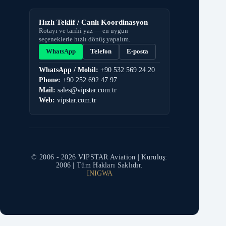
Hızlı Teklif / Canlı Koordinasyon
Rotayı ve tarihi yaz — en uygun
seçeneklerle hızlı dönüş yapalım.
WhatsApp
Telefon
E-posta
WhatsApp / Mobil:
+90 532 569 24 20
Phone:
+90 252 692 47 97
Mail:
sales@vipstar.com.tr
Web:
vipstar.com.tr
© 2006 -
2026
VIPSTAR Aviation | Kuruluş:
2006 | Tüm Hakları Saklıdır.
IN
IG
WA