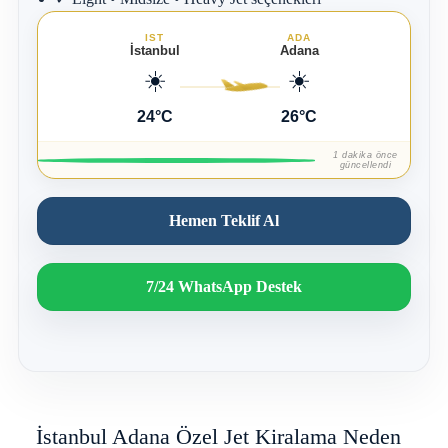
IST
ADA
İstanbul
Adana
☀️
☀️
24°C
26°C
1 dakika önce
güncellendi
Hemen Teklif Al
7/24 WhatsApp Destek
İstanbul Adana Özel Jet Kiralama Neden