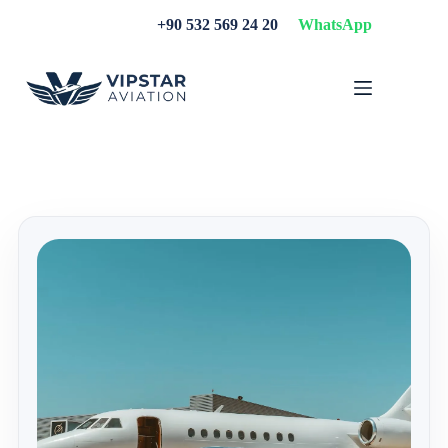
Skip
+90 532 569 24 20
WhatsApp
to
content