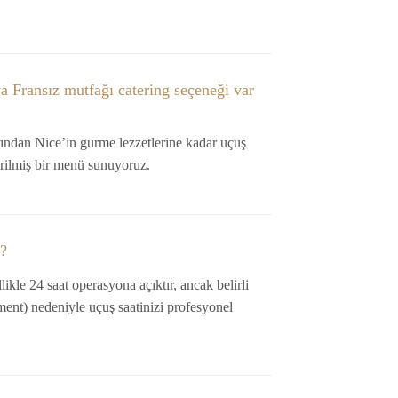
a Fransız mutfağı catering seçeneği var
arından Nice’in gurme lezzetlerine kadar uçuş
tirilmiş bir menü sunuyoruz.
u?
ikle 24 saat operasyona açıktır, ancak belirli
ement) nedeniyle uçuş saatinizi profesyonel