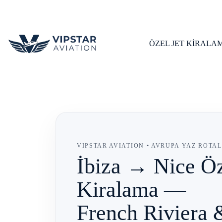
Skip
to
content
ÖZEL JET KİRALA
VIPSTAR AVIATION • AVRUPA YAZ ROTA
İbiza → Nice Öz
Kiralama —
French Riviera