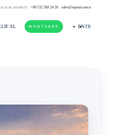
+90 532 569 24 20
sales@vipstar.com.tr
VACILIK HİZMETİ
LİF AL
EN
TR
WHATSAPP