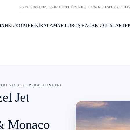
SİZİN DÜNYANIZ, BİZİM ÖNCELİĞİMİZDİR • 7/24 KÜRESEL ÖZEL HA
MA
HELİKOPTER KİRALAMA
FİLO
BOŞ BACAK UÇUŞLAR
TEK
LARI VIP JET OPERASYONLARI
el Jet
 & Monaco