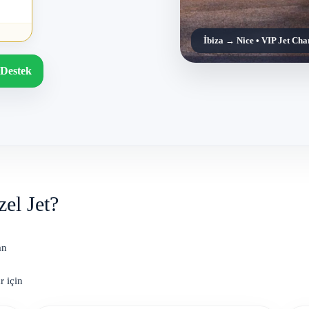
İbiza → Nice • VIP Jet Cha
Destek
el Jet?
an
r için