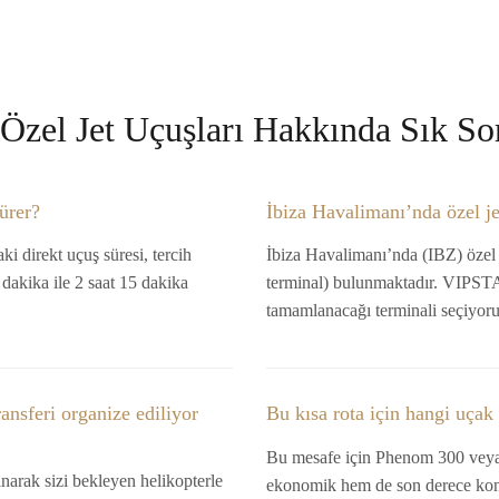
 Özel Jet Uçuşları Hakkında Sık So
sürer?
İbiza Havalimanı’nda özel je
i direkt uçuş süresi, tercih
İbiza Havalimanı’nda (IBZ) özel j
5 dakika ile 2 saat 15 dakika
terminal) bulunmaktadır. VIPSTAR
tamamlanacağı terminali seçiyoru
ansferi organize ediliyor
Bu kısa rota için hangi uçak
Bu mesafe için Phenom 300 veya 
ınarak sizi bekleyen helikopterle
ekonomik hem de son derece konf