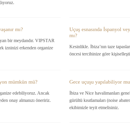
lıyoruz.
yaşanır mı?
Uçuş esnasında İspanyol vey
mı?
ulayan bir meydandır. VIPSTAR
Kesinlikle. İbiza’nın taze tapasl
rk izninizi erkenden organize
öncesi tercihinize göre kişiselleş
vasyon mümkün mü?
Gece uçuşu yapılabiliyor m
rganize edebiliyoruz. Ancak
İbiza ve Nice havalimanları genell
eden onay almanızı öneririz.
gürültü kısıtlamaları (noise abat
ekibimizle teyit etmelisiniz.