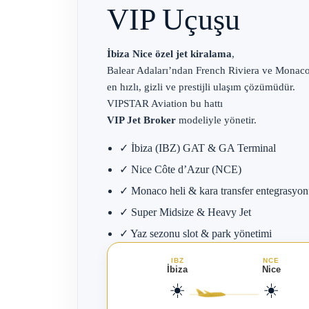
VIP Uçuşu
İbiza Nice özel jet kiralama
,
Balear Adaları’ndan French Riviera ve Monaco
en hızlı, gizli ve prestijli ulaşım çözümüdür.
VIPSTAR Aviation bu hattı
VIP Jet Broker
modeliyle yönetir.
✓ İbiza (IBZ) GAT & GA Terminal
✓ Nice Côte d’Azur (NCE)
✓ Monaco heli & kara transfer entegrasyo
✓ Super Midsize & Heavy Jet
✓ Yaz sezonu slot & park yönetimi
IBZ
NCE
İbiza
Nice
☀️
☀️