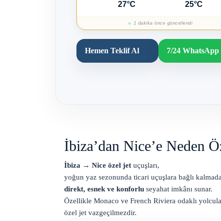
27°C
25°C
1 dakika önce güncellendi
Hemen Teklif Al
7/24 WhatsApp 
İbiza’dan Nice’e Neden Öz
İbiza → Nice özel jet
uçuşları,
yoğun yaz sezonunda ticari uçuşlara bağlı kalmad
direkt, esnek ve konforlu
seyahat imkânı sunar.
Özellikle Monaco ve French Riviera odaklı yolcula
özel jet vazgeçilmezdir.