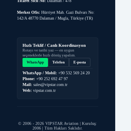
Ticaret Sicil No:
Dalaman / 478
Merkez Ofis:
Hürriyet Mah. Gazi Bulvarı No:
142/A 48770 Dalaman / Mugla, Türkiye (TR)
Hızlı Teklif / Canlı Koordinasyon
Rotayı ve tarihi yaz — en uygun
seçeneklerle hızlı dönüş yapalım.
WhatsApp
Telefon
E-posta
WhatsApp / Mobil:
+90 532 569 24 20
Phone:
+90 252 692 47 97
Mail:
sales@vipstar.com.tr
Web:
vipstar.com.tr
© 2006 -
2026
VIPSTAR Aviation | Kuruluş:
2006 | Tüm Hakları Saklıdır.