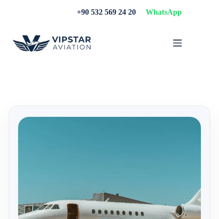
Skip
+90 532 569 24 20
WhatsApp
to
content