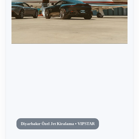
Diyarbakır Özel Jet Kiralama • VIPSTAR