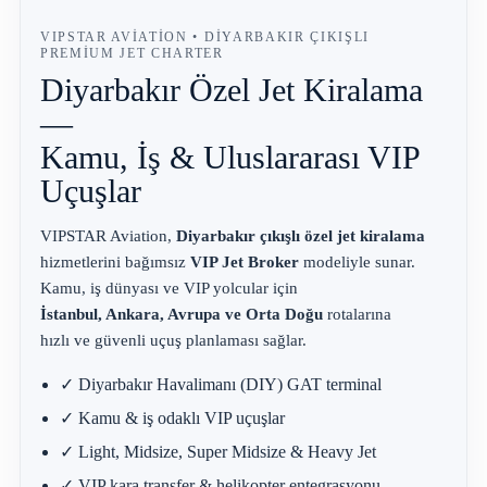
VIPSTAR AVIATION • DIYARBAKIR ÇIKIŞLI
PREMIUM JET CHARTER
Diyarbakır Özel Jet Kiralama
—
Kamu, İş & Uluslararası VIP
Uçuşlar
VIPSTAR Aviation,
Diyarbakır çıkışlı özel jet kiralama
hizmetlerini bağımsız
VIP Jet Broker
modeliyle sunar.
Kamu, iş dünyası ve VIP yolcular için
İstanbul, Ankara, Avrupa ve Orta Doğu
rotalarına
hızlı ve güvenli uçuş planlaması sağlar.
✓ Diyarbakır Havalimanı (DIY) GAT terminal
✓ Kamu & iş odaklı VIP uçuşlar
✓ Light, Midsize, Super Midsize & Heavy Jet
✓ VIP kara transfer & helikopter entegrasyonu