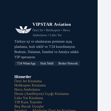
VIPSTAR Aviation
Özel Jet • Helikopter • Hava
Ambulansı • Lüks Yat
Türkiye içi ve uluslararası premium uçuş
planlama, hızlı teklif ve 7/24 koordinasyon.
Bodrum, Dalaman, İstanbul ve Antalya odaklı
VIP operasyon.
7/24 WhatsApp
Hızlı Teklif
Broker Network
Hizmetler
Özel Jet Kiralama
Helikopter Kiralama
Hava Ambulansı
Deniz (Amfibiyen) Uçağı Kiralama
Lüks Yat Kiralama
VIP Kara Transfer
Boş Bacak Uçuşlar
İstanbul → Maldivler Özel Jet Kiralama