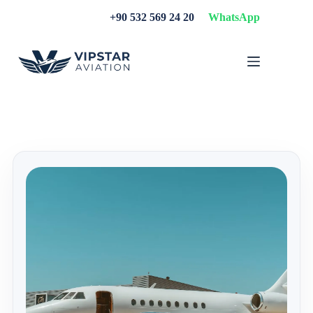
Skip
+90 532 569 24 20
WhatsApp
to
content