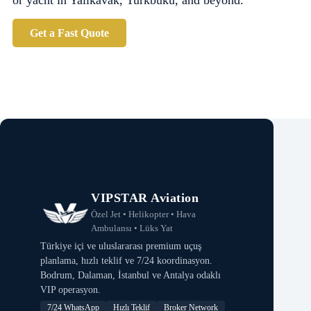
or yacht in Yalikavak, Turkbuku, and beyond.
Get a Fast Quote
VIPSTAR Aviation
Özel Jet • Helikopter • Hava
Ambulansı • Lüks Yat
Türkiye içi ve uluslararası premium uçuş
planlama, hızlı teklif ve 7/24 koordinasyon.
Bodrum, Dalaman, İstanbul ve Antalya odaklı
VIP operasyon.
7/24 WhatsApp
Hızlı Teklif
Broker Network