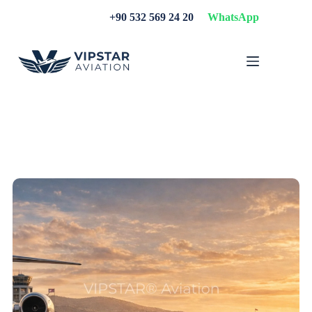
Skip
+90 532 569 24 20
WhatsApp
to
content