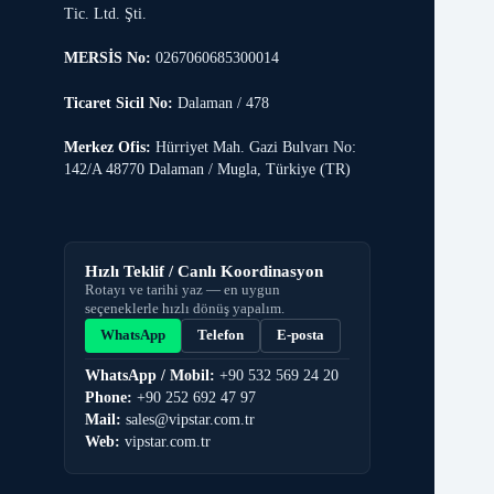
Tic. Ltd. Şti.
MERSİS No:
0267060685300014
Ticaret Sicil No:
Dalaman / 478
Merkez Ofis:
Hürriyet Mah. Gazi Bulvarı No:
142/A 48770 Dalaman / Mugla, Türkiye (TR)
Hızlı Teklif / Canlı Koordinasyon
Rotayı ve tarihi yaz — en uygun
seçeneklerle hızlı dönüş yapalım.
WhatsApp
Telefon
E-posta
WhatsApp / Mobil:
+90 532 569 24 20
Phone:
+90 252 692 47 97
Mail:
sales@vipstar.com.tr
Web:
vipstar.com.tr