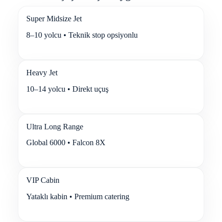
b
o
Super Midsize Jet
r
o
8–10 yolcu • Teknik stop opsiyonlu
u
g
h
v
Heavy Jet
e
B
10–14 yolcu • Direkt uçuş
i
g
g
i
Ultra Long Range
n
H
Global 6000 • Falcon 8X
i
l
l
ö
VIP Cabin
z
e
Yataklı kabin • Premium catering
l
j
e