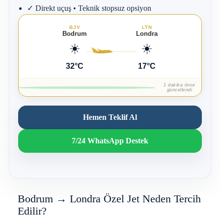
l
✓ Direkt uçuş • Teknik stopsuz opsiyon
j
e
t
BJV
LTN
Bodrum
Londra
k
☀️
☀️
i
r
a
32°C
17°C
l
a
1 dakika önce
m
güncellendi
a
,
B
Hemen Teklif Al
o
d
7/24 WhatsApp Destek
r
u
m
ç
ı
k
ı
Bodrum → Londra Özel Jet Neden Tercih
ş
Edilir?
l