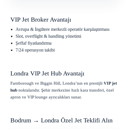
t
u
ç
u
VIP Jet Broker Avantajı
ş
l
Avrupa & İngiltere merkezli operatör karşılaştırması
a
Slot, overflight & handling yönetimi
r
Şeffaf fiyatlandırma
ı
.
7/24 operasyon takibi
Londra VIP Jet Hub Avantajı
Farnborough ve Biggin Hill, Londra’nın en prestijli
VIP jet
hub
noktalarıdır. Şehir merkezine hızlı kara transferi, özel
apron ve VIP lounge ayrıcalıkları sunar.
Bodrum → Londra Özel Jet Teklifi Alın