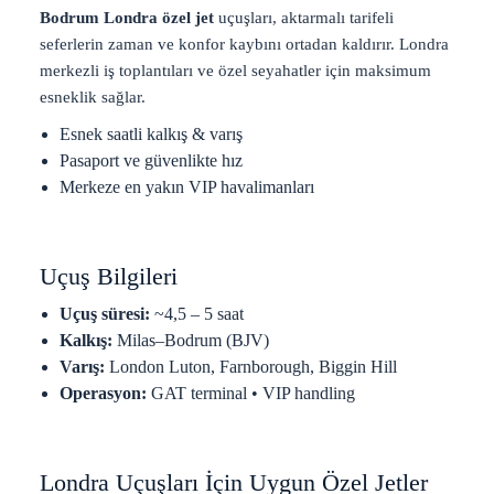
ı
Bodrum Londra özel jet
uçuşları, aktarmalı tarifeli
L
seferlerin zaman ve konfor kaybını ortadan kaldırır. Londra
o
n
merkezli iş toplantıları ve özel seyahatler için maksimum
d
esneklik sağlar.
o
n
Esnek saatli kalkış & varış
V
Pasaport ve güvenlikte hız
I
P
Merkeze en yakın VIP havalimanları
j
e
t
c
Uçuş Bilgileri
h
a
Uçuş süresi:
~4,5 – 5 saat
r
Kalkış:
Milas–Bodrum (BJV)
t
e
Varış:
London Luton, Farnborough, Biggin Hill
r
Operasyon:
GAT terminal • VIP handling
,
F
a
r
Londra Uçuşları İçin Uygun Özel Jetler
n