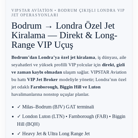
VIPSTAR AVIATION • BODRUM ÇIKIŞLI LONDRA VIP
JET OPERASYONLARI
Bodrum → Londra Özel Jet
Kiralama —
Direkt & Long-
Range VIP Uçuş
B
Bodrum’dan Londra’ya özel jet kiralama
, iş dünyası, aile
o
seyahatleri ve yüksek profilli VIP yolcular için
direkt, gizli
d
ve zaman kaybı olmadan
ulaşım sağlar. VIPSTAR Aviation
r
u
bu hattı
VIP Jet Broker
modeliyle yönetir; Londra’nın özel
m
jet odaklı
Farnborough, Biggin Hill ve Luton
L
havalimanlarına nonstop uçuşlar planlar.
o
n
d
✓ Milas–Bodrum (BJV) GAT terminali
r
✓ London Luton (LTN) • Farnborough (FAB) • Biggin
a
ö
Hill (BQH)
z
e
✓ Heavy Jet & Ultra Long Range Jet